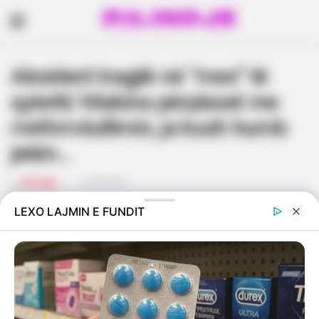
Aksident tragjik në “mes” të
qytetit/ Makina përplaset me
rrethrrotullimin, ja kush humb
jetën…
by
Rilindje
02/06/2026