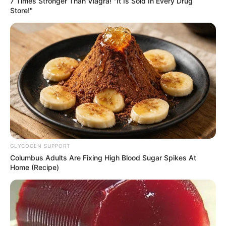
kanë ndërhyrë për pastrimin e rrugës nga mbetjet e
automjetit të dëmtuar.