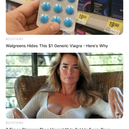
Një aksident i rëndë rrugor i ndodhur në orët e para të
mëngjesit (2 qershor) në Lushnjë i ka marrë jetën një 43-
vjeçari.
Shtetasi me iniciale E.Xh, i cili humbi jetën pasi automjeti që
drejtonte u përfshi në një aksident pranë rrethrrotullimit të
Plasmasit.
Sipas të dhënave paraprake, mjeti tip “Benz” po lëvizte me
shpejtësi të lartë kur ka goditur bordurën e rrethrrotullimit. Si
pasojë e përplasjes, automjeti është përplasur më pas me
një shtyllë ndriçimi.
Për shkak të forcës së madhe të përplasjes, 43-vjeçari ka
ndërruar jetë në vendngjarje. Policia po punon për të
zbardhur shkaqet e aksidentit, ndërsa forcat zjarrfikëse