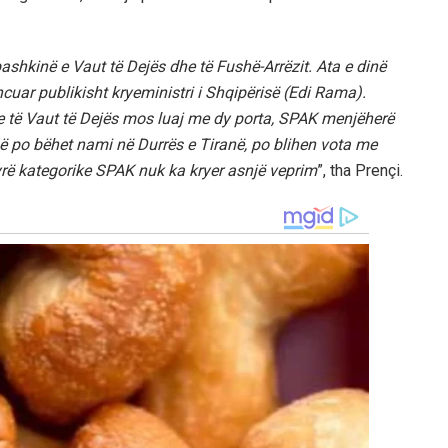
ashkinë e Vaut të Dejës dhe të Fushë-Arrëzit. Ata e dinë
cuar publikisht kryeministri i Shqipërisë (Edi Rama).
tje të Vaut të Dejës mos luaj me dy porta, SPAK menjëherë
 që po bëhet nami në Durrës e Tiranë, po blihen vota me
rë kategorike SPAK nuk ka kryer asnjë veprim
”, tha Prençi.