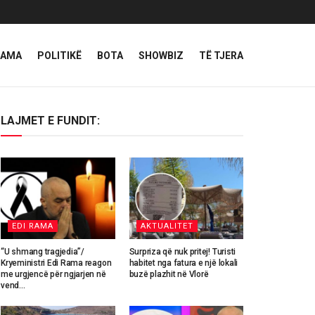
RAMA
POLITIKË
BOTA
SHOWBIZ
TË TJERA
LAJMET E FUNDIT:
EDI RAMA
AKTUALITET
“U shmang tragjedia”/
Surpriza që nuk pritej! Turisti
Kryeministri Edi Rama reagon
habitet nga fatura e një lokali
me urgjencë për ngjarjen në
buzë plazhit në Vlorë
vend…