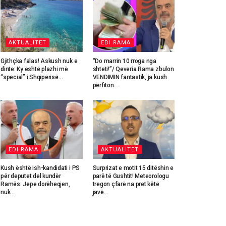
AKTUALITET
EDI RAMA
Gjithçka falas! Askush nuk e
“Do marrin 10 rroga nga
dinte: Ky është plazhi më
shteti!”/ Qeveria Rama zbulon
“special” i Shqipërisë…
VENDIMIN fantastik, ja kush
përfiton…
EDI RAMA
AKTUALITET
Kush është ish-kandidati i PS
Surprizat e motit 15 ditëshin e
për deputet del kundër
parë të Gushtit! Meteorologu
Ramës: Jepe dorëheqjen,
tregon çfarë na pret këtë
nuk…
javë…