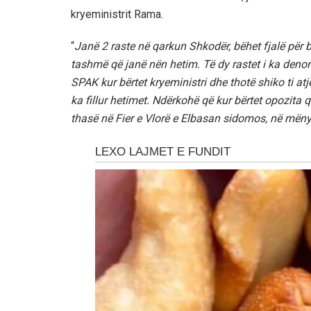
kryeministrit Rama.
“
Janë 2 raste në qarkun Shkodër, bëhet fjalë për b
tashmë që janë nën hetim. Të dy rastet i ka denon
SPAK kur bërtet kryeministri dhe thotë shiko ti a
ka fillur hetimet. Ndërkohë që kur bërtet opozita
thasë në Fier e Vlorë e Elbasan sidomos, në mëny