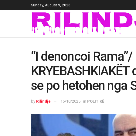
Sunday, August 9, 2026
“I denoncoi Rama”/ 
KRYEBASHKIAKËT që
se po hetohen nga 
by
Rilindje
15/10/2025
in
POLITIKË