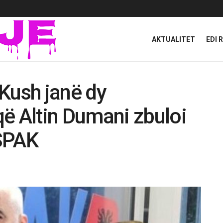
AKTUALITET
EDI 
Kush janë dy
 Altin Dumani zbuloi
SPAK