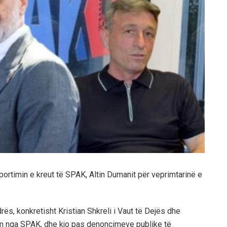
raportimin e kreut të SPAK, Altin Dumanit për veprimtarinë e
ës, konkretisht Kristian Shkreli i Vaut të Dejës dhe
tim nga SPAK, dhe kjo pas denoncimeve publike të