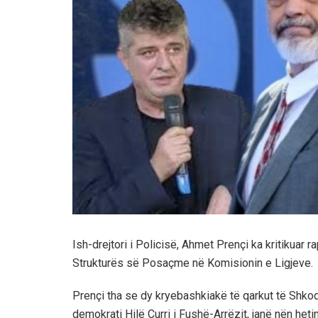
Ish-drejtori i Policisë, Ahmet Prençi ka kritikuar 
Strukturës së Posaçme në Komisionin e Ligjeve.
Prençi tha se dy kryebashkiakë të qarkut të Shkodr
demokrati Hilë Curri i Fushë-Arrëzit, janë nën he